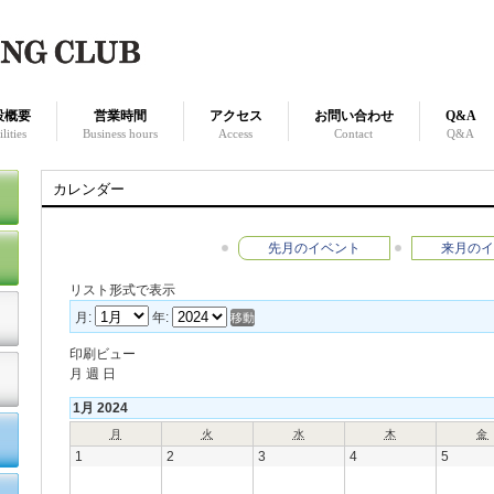
設概要
営業時間
アクセス
お問い合わせ
Q&A
lities
Business hours
Access
Contact
Q&A
カレンダー
先月のイベント
来月のイ
リスト形式で表示
月:
年:
印刷ビュー
月
週
日
1月 2024
月
火
水
木
金
1
2
3
4
5