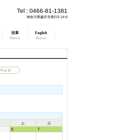
Tel :
0466-81-1381
神奈川県藤沢市善行5-14-6
沿革
English
History
History
ベント
土
日
6
7