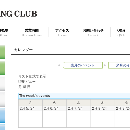
設概要
営業時間
アクセス
お問い合わせ
Q&A
lities
Business hours
Access
Contact
Q&A
カレンダー
先月のイベント
来月のイ
リスト形式で表示
印刷ビュー
月
週
日
The week's events
月
火
水
木
金
2月 5, '24
2月 6, '24
2月 7, '24
2月 8, '24
2月 9, '2