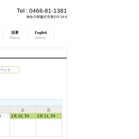
Tel :
0466-81-1381
神奈川県藤沢市善行5-14-6
沿革
English
History
History
ベント
土
日
4
2月 10, '24
2月 11, '24