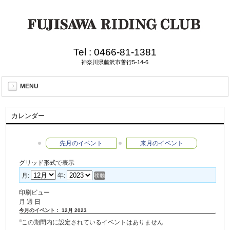
Tel :
0466-81-1381
神奈川県藤沢市善行5-14-6
MENU
カレンダー
先月のイベント
来月のイベント
グリッド形式で表示
月:
年:
印刷ビュー
月
週
日
今月のイベント： 12月 2023
この期間内に設定されているイベントはありません