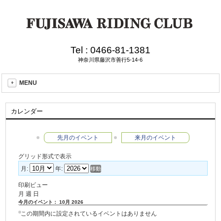
Tel :
0466-81-1381
神奈川県藤沢市善行5-14-6
MENU
カレンダー
先月のイベント
来月のイベント
グリッド形式で表示
月:
年:
印刷ビュー
月
週
日
今月のイベント： 10月 2026
この期間内に設定されているイベントはありません